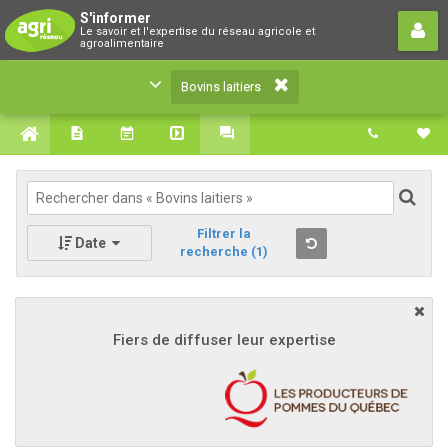
Bovins laitiers
S'informer
Le savoir et l'expertise du réseau agricole et
Le savoir et l'expertise du réseau agricole et
agroalimentaire
agroalimentaire
Bovins laitiers
Filtrer la
Date
recherche
(1)
Fiers de diffuser leur expertise