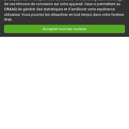
de ces témoins de connexion sur votre appareil. Ceux-ci permettent au
CRAAQ
de générer des statistiques et d'améliorer votre expérience
utilisateur. Vous pourrez les désactiver en tout temps dans votre fureteur
Web.
Accepter tous les cookies
Ceci est la version du site en
développement
. Pour la version en
production
, visitez ce
lien
.
AGRI-RÉSEAU