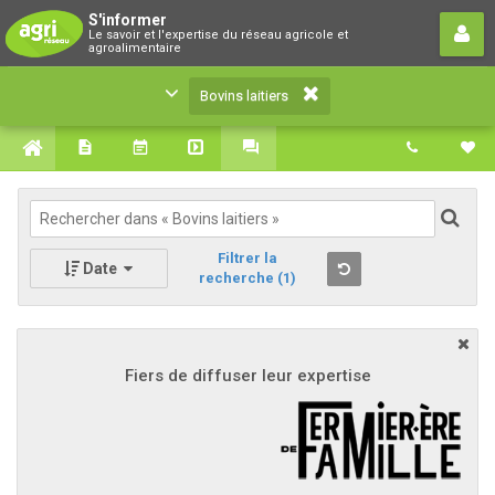
Bovins laitiers
S'informer
Le savoir et l'expertise du réseau agricole et
Le savoir et l'expertise du réseau agricole et
agroalimentaire
agroalimentaire
Bovins laitiers
Filtrer la
Date
recherche
(1)
Fiers de diffuser leur expertise