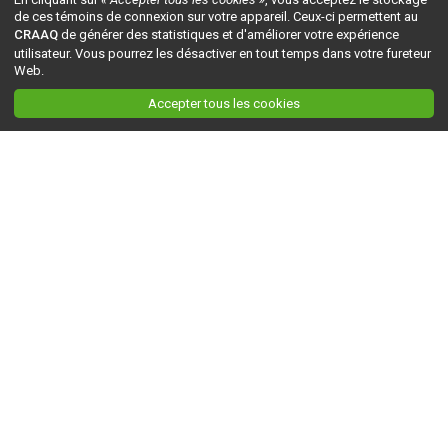
de ces témoins de connexion sur votre appareil. Ceux-ci permettent au
CRAAQ
de générer des statistiques et d'améliorer votre expérience
utilisateur. Vous pourrez les désactiver en tout temps dans votre fureteur
Web.
Accepter tous les cookies
Ceci est la version du site en
développement
. Pour la version en
production
, visitez ce
lien
.
AGRI-RÉSEAU