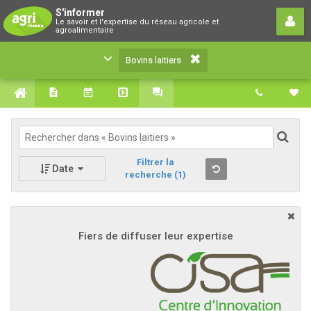
Bovins laitiers
S'informer
Le savoir et l'expertise du réseau agricole et
Le savoir et l'expertise du réseau agricole et
agroalimentaire
agroalimentaire
Bovins laitiers
Filtrer la
Date
recherche
(1)
Fiers de diffuser leur expertise