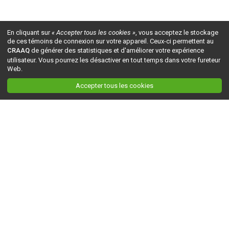
En cliquant sur
« Accepter tous les cookies »
, vous acceptez le stockage
de ces témoins de connexion sur votre appareil. Ceux-ci permettent au
CRAAQ
de générer des statistiques et d'améliorer votre expérience
utilisateur. Vous pourrez les désactiver en tout temps dans votre fureteur
Web.
Accepter tous les cookies
Ceci est la version du site en
développement
. Pour la version en
production
, visitez ce
lien
.