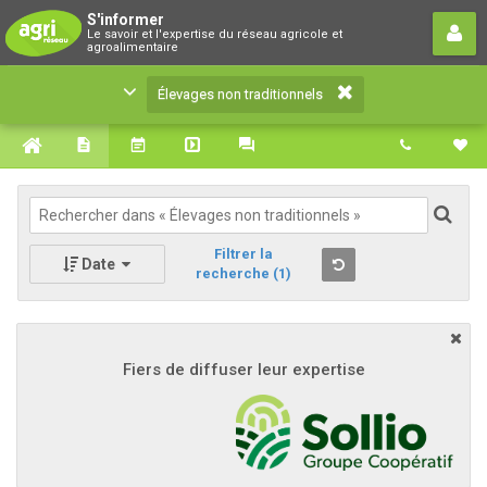
Élevages non traditionnels
S'informer
Le savoir et l'expertise du réseau agricole et
Le savoir et l'expertise du réseau agricole et
agroalimentaire
agroalimentaire
Élevages non traditionnels
Filtrer la
Date
recherche
(1)
Fiers de diffuser leur expertise