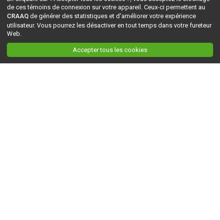
de ces témoins de connexion sur votre appareil. Ceux-ci permettent au
CRAAQ
de générer des statistiques et d'améliorer votre expérience
utilisateur. Vous pourrez les désactiver en tout temps dans votre fureteur
Web.
Accepter tous les cookies
Ceci est la version du site en
développement
. Pour la version en
production
, visitez ce
lien
.
AGRI-RÉSEAU