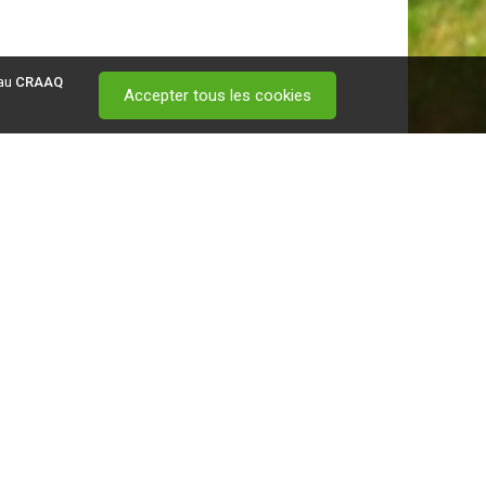
 au
CRAAQ
Accepter tous les cookies
 visitez ce
lien
.