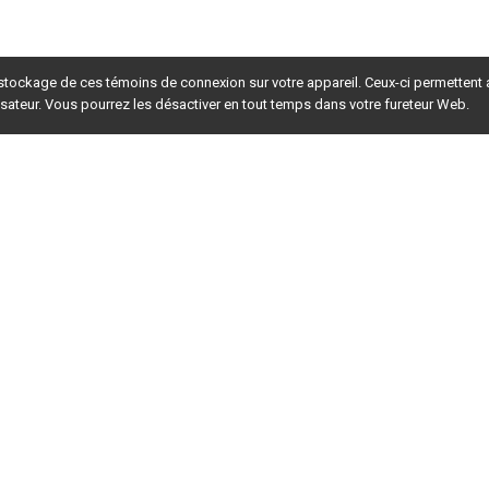
 stockage de ces témoins de connexion sur votre appareil. Ceux-ci permettent
lisateur. Vous pourrez les désactiver en tout temps dans votre fureteur Web.
rsion du site en
développement
. Pour la version en
production
,