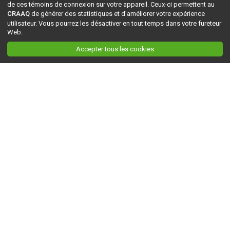
de ces témoins de connexion sur votre appareil. Ceux-ci permettent au
CRAAQ
de générer des statistiques et d'améliorer votre expérience
utilisateur. Vous pourrez les désactiver en tout temps dans votre fureteur
Web.
Accepter tous les cookies
Ceci est la version du site en
développement
. Pour la version en
production
, visitez ce
lien
.
AGRI-RÉSEAU