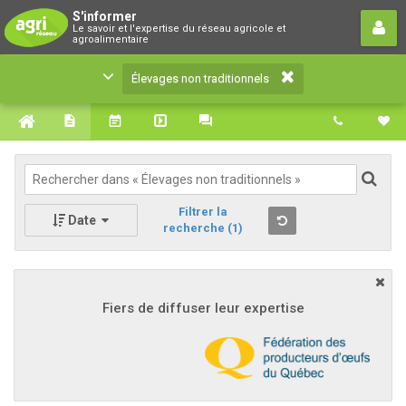
Élevages non traditionnels
S'informer
Le savoir et l'expertise du réseau agricole et
Le savoir et l'expertise du réseau agricole et
agroalimentaire
agroalimentaire
Élevages non traditionnels
Filtrer la
Date
recherche
(1)
Fiers de diffuser leur expertise