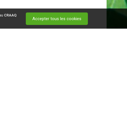
 au
CRAAQ
Accepter tous les cookies
 visitez ce
lien
.