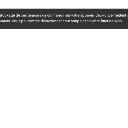
 stockage de ces témoins de connexion sur votre appareil. Ceux-ci permettent
lisateur. Vous pourrez les désactiver en tout temps dans votre fureteur Web.
rsion du site en
développement
. Pour la version en
production
,