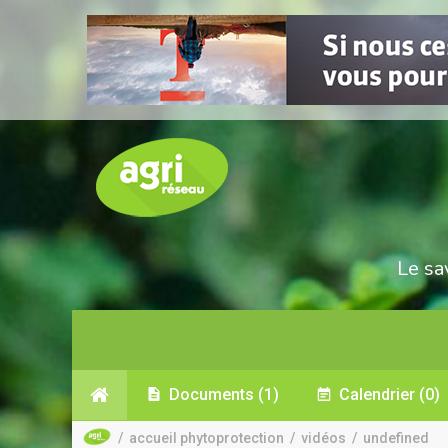
Le sa
Documents
(1)
Calendrier
(0)
/
accueil phytoprotection
/
vidéos
/
undefined