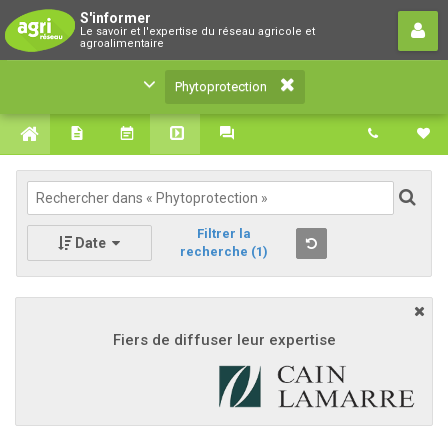
Phytoprotection
S'informer
Le savoir et l'expertise du réseau agricole et
Le savoir et l'expertise du réseau agricole et
agroalimentaire
agroalimentaire
Phytoprotection
Filtrer la
Date
recherche
(1)
Fiers de diffuser leur expertise