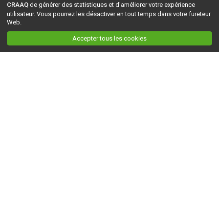
CRAAQ
de générer des statistiques et d'améliorer votre expérience
utilisateur. Vous pourrez les désactiver en tout temps dans votre fureteur
Web.
Accepter tous les cookies
Ceci est la version du site en
développement
. Pour la version en
production
, visitez ce
lien
.
AGRI-RÉSEAU
À propos d'Agri-Réseau