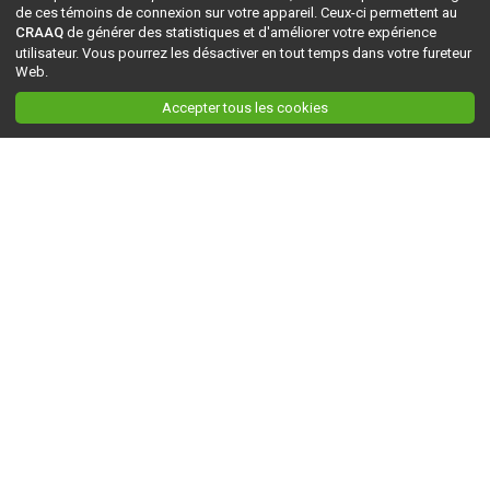
de ces témoins de connexion sur votre appareil. Ceux-ci permettent au
CRAAQ
de générer des statistiques et d'améliorer votre expérience
utilisateur. Vous pourrez les désactiver en tout temps dans votre fureteur
Web.
Accepter tous les cookies
Ceci est la version du site en
développement
. Pour la version en
production
, visitez ce
lien
.
AGRI-RÉSEAU