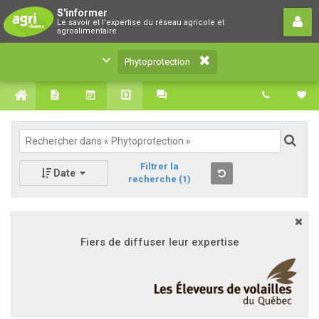
Phytoprotection
S'informer
Le savoir et l'expertise du réseau agricole et
Le savoir et l'expertise du réseau agricole et
agroalimentaire
agroalimentaire
Phytoprotection
Filtrer la
Date
recherche
(1)
Fiers de diffuser leur expertise