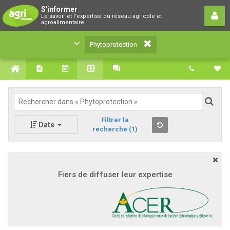
Phytoprotection
S'informer
Le savoir et l'expertise du réseau agricole et
Le savoir et l'expertise du réseau agricole et
agroalimentaire
agroalimentaire
Phytoprotection
Filtrer la
Date
recherche
(1)
Fiers de diffuser leur expertise