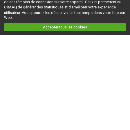
de ces témoins de connexion sur votre appareil. Ceux-ci permettent au
CRAAQ
de générer des statistiques et d'améliorer votre expérience
utilisateur. Vous pourrez les désactiver en tout temps dans votre fureteur
Web.
Accepter tous les cookies
Ceci est la version du site en
développement
. Pour la version en
production
, visitez ce
lien
.
AGRI-RÉSEAU