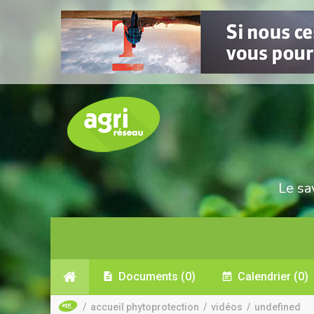
Le sa
Documents
(0)
Calendrier
(0)
/
accueil phytoprotection
/
vidéos
/
undefined