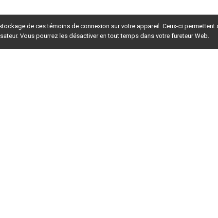
 stockage de ces témoins de connexion sur votre appareil. Ceux-ci permettent
lisateur. Vous pourrez les désactiver en tout temps dans votre fureteur Web.
rsion du site en
développement
. Pour la version en
production
,