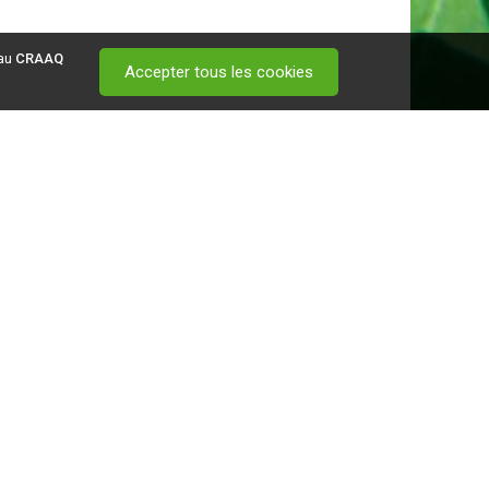
 au
CRAAQ
Accepter tous les cookies
 visitez ce
lien
.