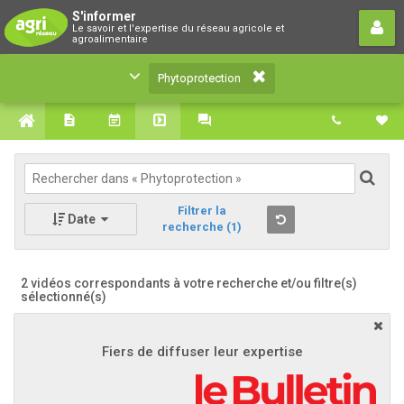
Phytoprotection
S'informer
Le savoir et l'expertise du réseau agricole et
Le savoir et l'expertise du réseau agricole et
agroalimentaire
agroalimentaire
Phytoprotection
Filtrer la
Date
recherche
(1)
2 vidéos correspondants à votre recherche
et/ou filtre(s)
sélectionné(s)
Fiers de diffuser leur expertise