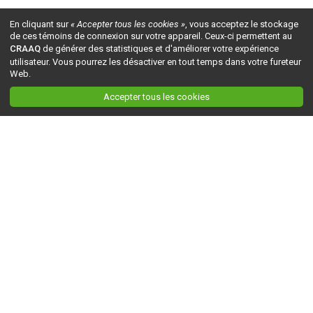
En cliquant sur
« Accepter tous les cookies »
, vous acceptez le stockage
de ces témoins de connexion sur votre appareil. Ceux-ci permettent au
CRAAQ
de générer des statistiques et d'améliorer votre expérience
utilisateur. Vous pourrez les désactiver en tout temps dans votre fureteur
Web.
Accepter tous les cookies
Ceci est la version du site en
développement
. Pour la version en
production
, visitez ce
lien
.