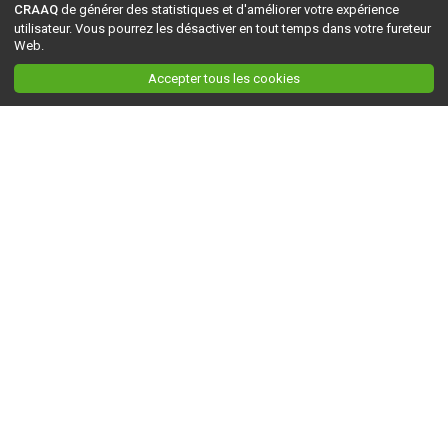
CRAAQ
de générer des statistiques et d'améliorer votre expérience
utilisateur. Vous pourrez les désactiver en tout temps dans votre fureteur
Web.
Accepter tous les cookies
Ceci est la version du site en
développement
. Pour la version en
production
, visitez ce
lien
.
AGRI-RÉSEAU
À propos d'Agri-Réseau