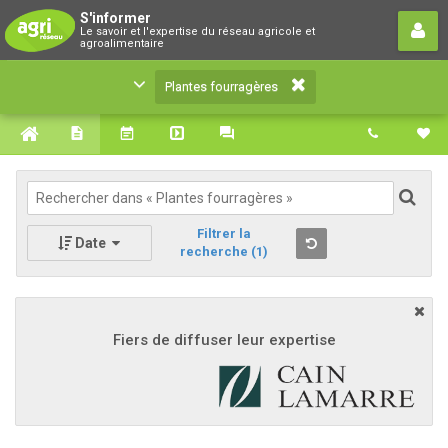
Plantes fourragères
S'informer
Le savoir et l'expertise du réseau agricole et
Le savoir et l'expertise du réseau agricole et
agroalimentaire
agroalimentaire
Plantes fourragères
Filtrer la
Date
recherche
(1)
Fiers de diffuser leur expertise