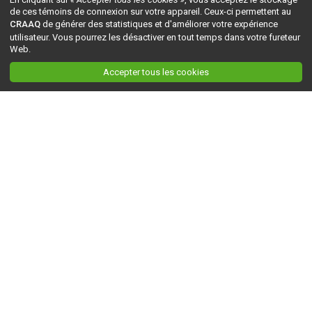
de ces témoins de connexion sur votre appareil. Ceux-ci permettent au
CRAAQ
de générer des statistiques et d'améliorer votre expérience
utilisateur. Vous pourrez les désactiver en tout temps dans votre fureteur
Web.
Accepter tous les cookies
Ceci est la version du site en
développement
. Pour la version en
production
, visitez ce
lien
.
AGRI-RÉSEAU