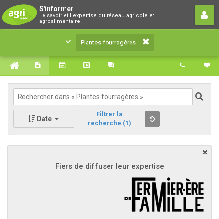
Plantes fourragères
S'informer
Le savoir et l'expertise du réseau agricole et
Le savoir et l'expertise du réseau agricole et
agroalimentaire
agroalimentaire
Plantes fourragères
Filtrer la
Date
recherche
(1)
Fiers de diffuser leur expertise