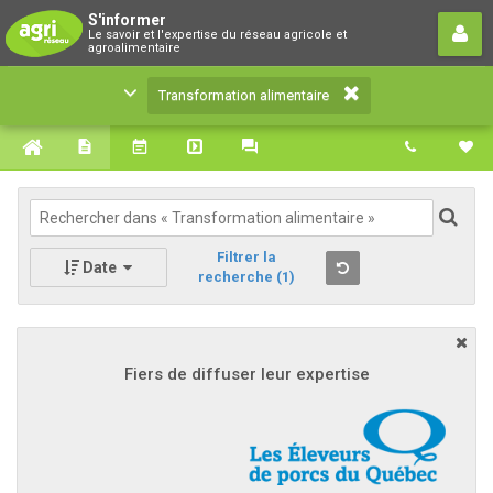
Transformation alimentaire
S'informer
Le savoir et l'expertise du réseau agricole et
Le savoir et l'expertise du réseau agricole et
agroalimentaire
agroalimentaire
Transformation alimentaire
Filtrer la
Date
recherche
(1)
Fiers de diffuser leur expertise