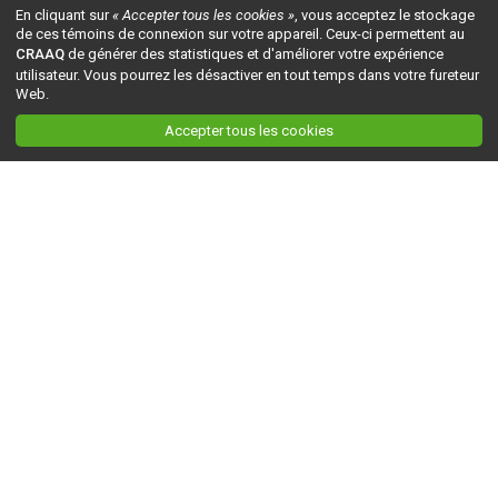
En cliquant sur
« Accepter tous les cookies »
, vous acceptez le stockage
de ces témoins de connexion sur votre appareil. Ceux-ci permettent au
CRAAQ
de générer des statistiques et d'améliorer votre expérience
utilisateur. Vous pourrez les désactiver en tout temps dans votre fureteur
Web.
Accepter tous les cookies
Ceci est la version du site en
développement
. Pour la version en
production
, visitez ce
lien
.
AGRI-RÉSEAU