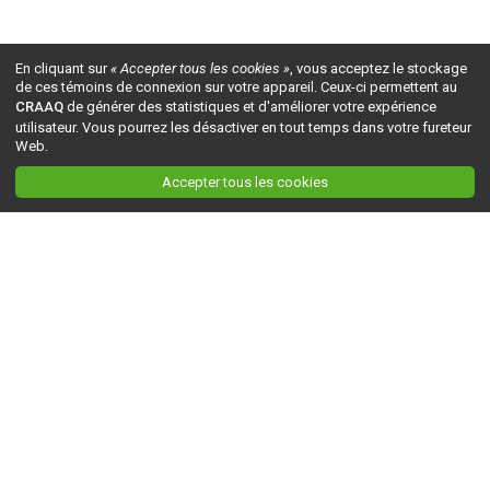
En cliquant sur
« Accepter tous les cookies »
, vous acceptez le stockage
de ces témoins de connexion sur votre appareil. Ceux-ci permettent au
CRAAQ
de générer des statistiques et d'améliorer votre expérience
utilisateur. Vous pourrez les désactiver en tout temps dans votre fureteur
Web.
Accepter tous les cookies
Ceci est la version du site en
développement
. Pour la version en
production
, visitez ce
lien
.