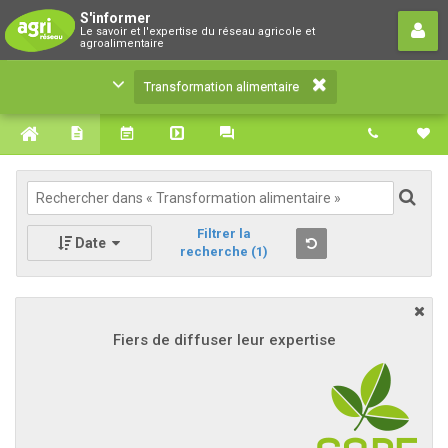
Transformation alimentaire
S'informer
Le savoir et l'expertise du réseau agricole et
Le savoir et l'expertise du réseau agricole et
agroalimentaire
agroalimentaire
Transformation alimentaire
Filtrer la
Date
recherche
(1)
Fiers de diffuser leur expertise