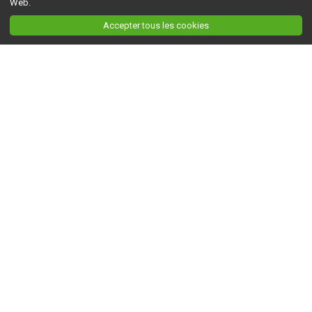
Web.
Accepter tous les cookies
Ceci est la version du site en
développement
. Pour la version en
production
, visitez ce
lien
.
AGRI-RÉSEAU
À propos d'Agri-Réseau
S'INFORMER
Politique éditoriale