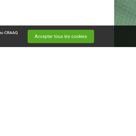
 au
CRAAQ
Accepter tous les cookies
 visitez ce
lien
.