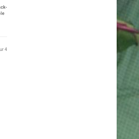
nck-
ole
sur 4