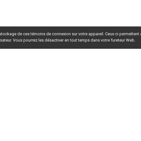
 stockage de ces témoins de connexion sur votre appareil. Ceux-ci permettent
lisateur. Vous pourrez les désactiver en tout temps dans votre fureteur Web.
rsion du site en
développement
. Pour la version en
production
,