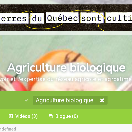
Agriculture biologique
voir et l'expertise du réseau agricole et agroalime
Agriculture biologique
Vidéos
(3)
Blogue
(0)
ndefined