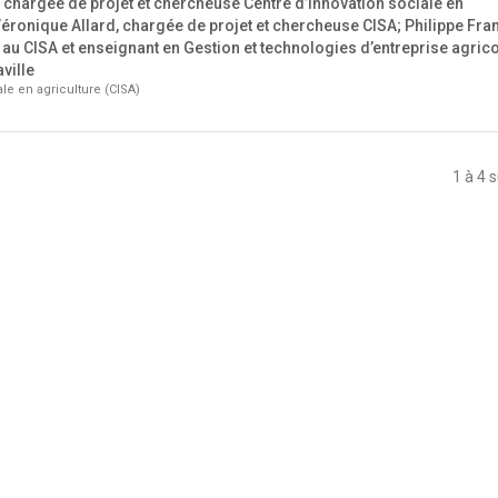
 chargée de projet et chercheuse Centre d’innovation sociale en
Véronique Allard, chargée de projet et chercheuse CISA; Philippe Fra
 au CISA et enseignant en Gestion et technologies d’entreprise agric
ville
le en agriculture (CISA)
1 à 4 