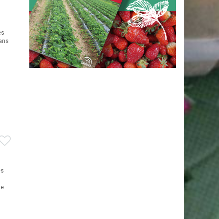
es
dans
es
se