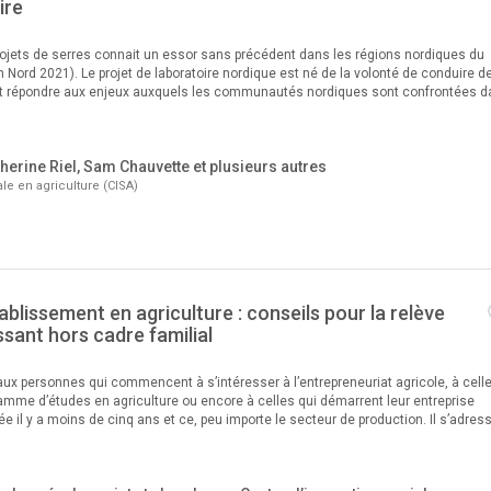
ire
ojets de serres connait un essor sans précédent dans les régions nordiques du
 Nord 2021). Le projet de laboratoire nordique est né de la volonté de conduire d
t répondre aux enjeux auxquels les communautés nordiques sont confrontées 
herine Riel, Sam Chauvette et plusieurs autres
le en agriculture (CISA)
tablissement en agriculture : conseils pour la relève
issant hors cadre familial
ux personnes qui commencent à s’intéresser à l’entrepreneuriat agricole, à cell
amme d’études en agriculture ou encore à celles qui démarrent leur entreprise
ée il y a moins de cinq ans et ce, peu importe le secteur de production. Il s’adres