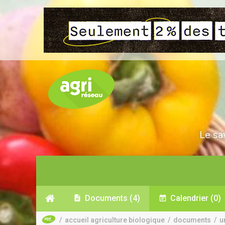
Le sa
Documents
(4)
Calendrier
(0)
/
accueil agriculture biologique
/
documents
/
u