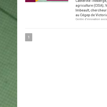
Catherine Théberge,
agriculture (CISA); 
Imbeault, chercheur
au Cégep de Victoria
Centre d'innovation socia
1