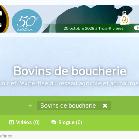
Bovins de boucherie
voir et l'expertise du réseau agricole et agroalime
Bovins de boucherie
Vidéos
(0)
Blogue
(0)
efined