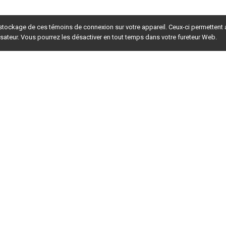
 stockage de ces témoins de connexion sur votre appareil. Ceux-ci permettent
lisateur. Vous pourrez les désactiver en tout temps dans votre fureteur Web.
rsion du site en
développement
. Pour la version en
production
,