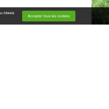
 au
CRAAQ
Accepter tous les cookies
 visitez ce
lien
.