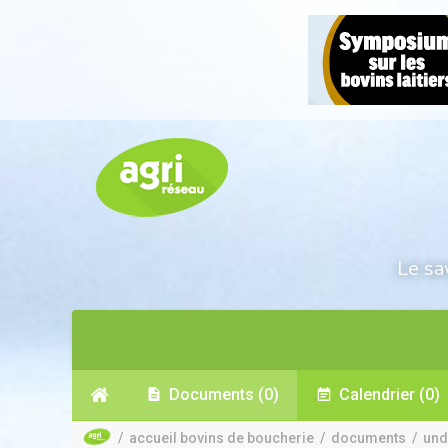
Le sa
Documents
(0)
Calendrier
(0)
/
accueil bovins de boucherie
/
documents
/
und