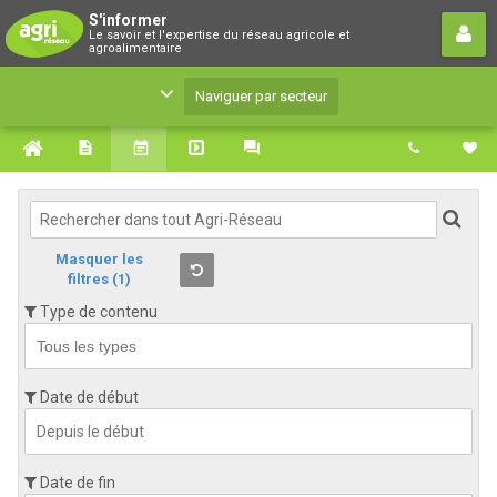
S'informer
S'informer
Le savoir et l'expertise du réseau agricole et
Le savoir et l'expertise du réseau agricole et
agroalimentaire
agroalimentaire
Naviguer par secteur
Masquer les
filtres
(1)
Type de contenu
Date de début
Date de fin