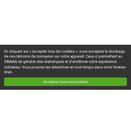
En cliquant sur
« Accepter tous les cookies »
, vous acceptez le stockage
de ces témoins de connexion sur votre appareil. Ceux-ci permettent au
CRAAQ
de générer des statistiques et d'améliorer votre expérience
utilisateur. Vous pourrez les désactiver en tout temps dans votre fureteur
Web.
Accepter tous les cookies
Ceci est la version du site en
développement
. Pour la version en
production
, visitez ce
lien
.