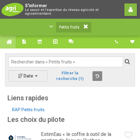
Petits fruits
S'informer
Le savoir et l'expertise du réseau agricole et
Le savoir et l'expertise du réseau agricole et
agroalimentaire
agroalimentaire
Petits fruits
Filtrer la
Date
recherche
(1)
Liens rapides
RAP Petits fruits
Les choix du pilote
EstimEau « le coffre à outil de la