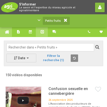
Petits fruits
S'informer
Le savoir et l'expertise du réseau agricole et
Le savoir et l'expertise du réseau agricole et
agroalimentaire
agroalimentaire
Petits fruits
Filtrer la
Date
recherche
(1)
150 vidéos disponibles
Confusion sexuelle en
cannebergière
26 septembre 2025
L'Association des producteurs de