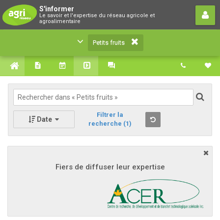
Petits fruits
S'informer
Le savoir et l'expertise du réseau agricole et
Le savoir et l'expertise du réseau agricole et
agroalimentaire
agroalimentaire
Petits fruits
Filtrer la
Date
recherche
(1)
Fiers de diffuser leur expertise