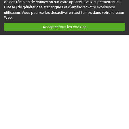
de ces témoins de connexion sur votre appareil. Ceux-ci permettent au
CRAAQ
de générer des statistiques et d'améliorer votre expérience
utilisateur. Vous pourrez les désactiver en tout temps dans votre fureteur
Web.
Accepter tous les cookies
Ceci est la version du site en
développement
. Pour la version en
production
, visitez ce
lien
.
AGRI-RÉSEAU