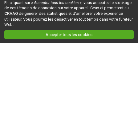
En cliquant sur
« Accepter tous les cookies »
, vous acceptez le stockage
de ces témoins de connexion sur votre appareil. Ceux-ci permettent au
CRAAQ
de générer des statistiques et d'améliorer votre expérience
utilisateur. Vous pourrez les désactiver en tout temps dans votre fureteur
Web.
Accepter tous les cookies
Ceci est la version du site en
développement
. Pour la version en
production
, visitez ce
lien
.
AGRI-RÉSEAU