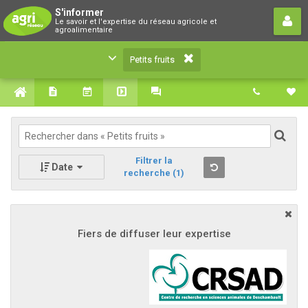
Petits fruits
S'informer
Le savoir et l'expertise du réseau agricole et
Le savoir et l'expertise du réseau agricole et
agroalimentaire
agroalimentaire
Petits fruits
Filtrer la
Date
recherche
(1)
Fiers de diffuser leur expertise