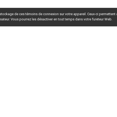
 stockage de ces témoins de connexion sur votre appareil. Ceux-ci permettent
lisateur. Vous pourrez les désactiver en tout temps dans votre fureteur Web.
rsion du site en
développement
. Pour la version en
production
,