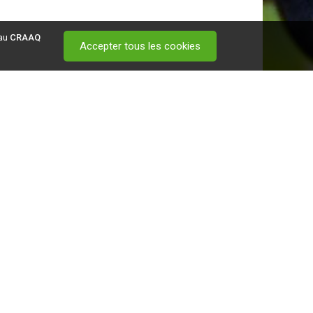
 au
CRAAQ
Accepter tous les cookies
 visitez ce
lien
.