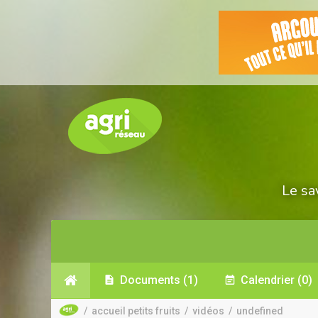
Le sa
Documents
(1)
Calendrier
(0)
/
accueil petits fruits
/
vidéos
/
undefined