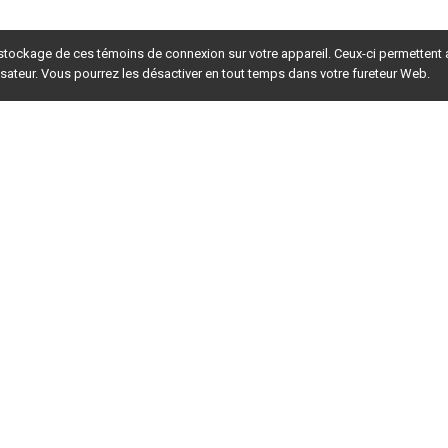
 stockage de ces témoins de connexion sur votre appareil. Ceux-ci permettent
lisateur. Vous pourrez les désactiver en tout temps dans votre fureteur Web.
rsion du site en
développement
. Pour la version en
production
,