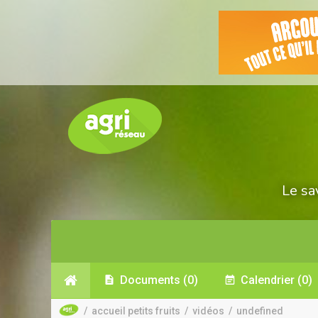
Le sa
Documents
(0)
Calendrier
(0)
/
accueil petits fruits
/
vidéos
/
undefined