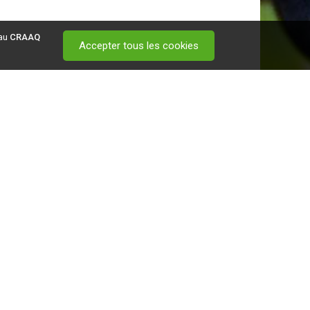
 au
CRAAQ
Accepter tous les cookies
 visitez ce
lien
.