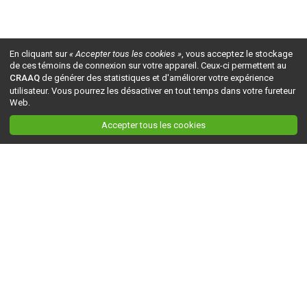
En cliquant sur
« Accepter tous les cookies »
, vous acceptez le stockage
de ces témoins de connexion sur votre appareil. Ceux-ci permettent au
CRAAQ
de générer des statistiques et d'améliorer votre expérience
utilisateur. Vous pourrez les désactiver en tout temps dans votre fureteur
Web.
Accepter tous les cookies
Ceci est la version du site en
développement
. Pour la version en
production
, visitez ce
lien
.