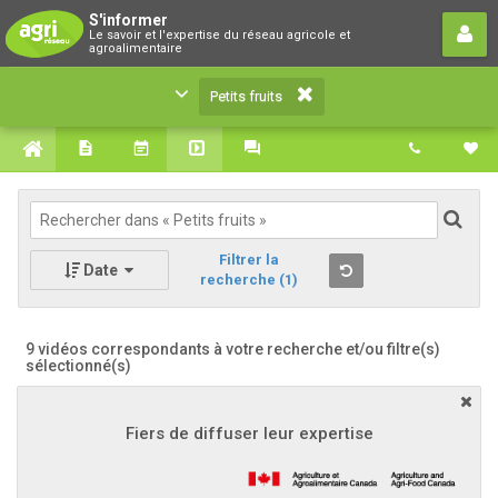
Petits fruits
S'informer
Le savoir et l'expertise du réseau agricole et
Le savoir et l'expertise du réseau agricole et
agroalimentaire
agroalimentaire
Petits fruits
Filtrer la
Date
recherche
(1)
9 vidéos correspondants à votre recherche
et/ou filtre(s)
sélectionné(s)
Fiers de diffuser leur expertise