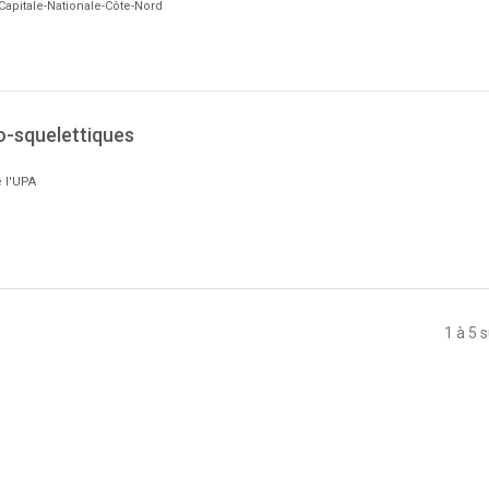
Capitale-Nationale-Côte-Nord
o-squelettiques
 l'UPA
1 à 5 