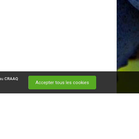
 au
CRAAQ
Accepter tous les cookies
 visitez ce
lien
.