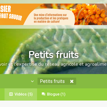
Petits fruits
voir et l'expertise du réseau agricole et agroalime
Petits fruits
)
Vidéos
(5)
Blogue
(1)