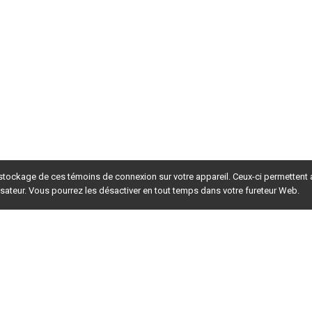
 stockage de ces témoins de connexion sur votre appareil. Ceux-ci permettent
lisateur. Vous pourrez les désactiver en tout temps dans votre fureteur Web.
rsion du site en
développement
. Pour la version en
production
,