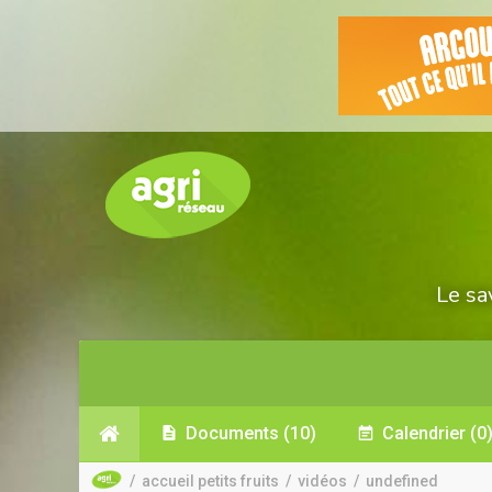
Le sa
Documents
(10)
Calendrier
(0
/
accueil petits fruits
/
vidéos
/
undefined