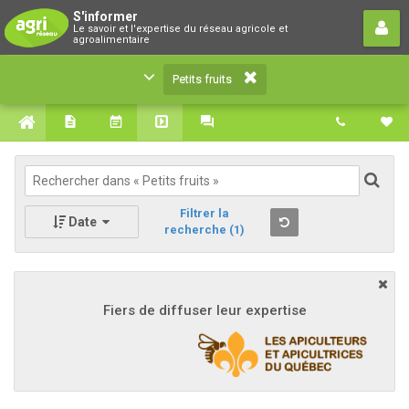
Petits fruits
S'informer
Le savoir et l'expertise du réseau agricole et
Le savoir et l'expertise du réseau agricole et
agroalimentaire
agroalimentaire
Petits fruits
Filtrer la
Date
recherche
(1)
Fiers de diffuser leur expertise