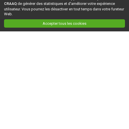
CRAAQ
de générer des statistiques et d'améliorer votre expérience
utilisateur. Vous pourrez les désactiver en tout temps dans votre fureteur
Web.
Accepter tous les cookies
Ceci est la version du site en
développement
. Pour la version en
production
, visitez ce
lien
.
AGRI-RÉSEAU
À propos d'Agri-Réseau