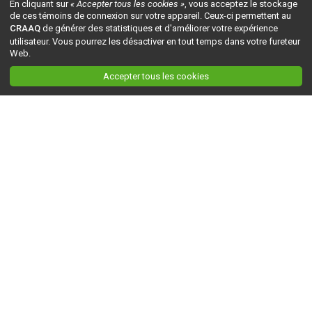
En cliquant sur
« Accepter tous les cookies »
, vous acceptez le stockage
de ces témoins de connexion sur votre appareil. Ceux-ci permettent au
CRAAQ
de générer des statistiques et d'améliorer votre expérience
utilisateur. Vous pourrez les désactiver en tout temps dans votre fureteur
Web.
Accepter tous les cookies
Ceci est la version du site en
développement
. Pour la version en
production
, visitez ce
lien
.
AGRI-RÉSEAU