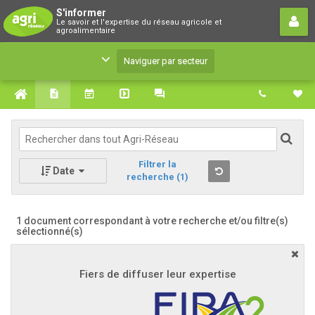
S'informer
S'informer
Le savoir et l'expertise du réseau agricole et
Le savoir et l'expertise du réseau agricole et
agroalimentaire
agroalimentaire
Naviguer par secteur
Filtrer la
Date
recherche
(1)
1 document correspondant à votre recherche
et/ou filtre(s)
sélectionné(s)
Fiers de diffuser leur expertise