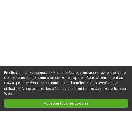
En cliquant sur
« Accepter tous les cookies »
, vous acceptez le stockage
de ces témoins de connexion sur votre appareil. Ceux-ci permettent au
CRAAQ
de générer des statistiques et d'améliorer votre expérience
utilisateur. Vous pourrez les désactiver en tout temps dans votre fureteur
Web.
Accepter tous les cookies
Ceci est la version du site en
développement
. Pour la version en
production
, visitez ce
lien
.