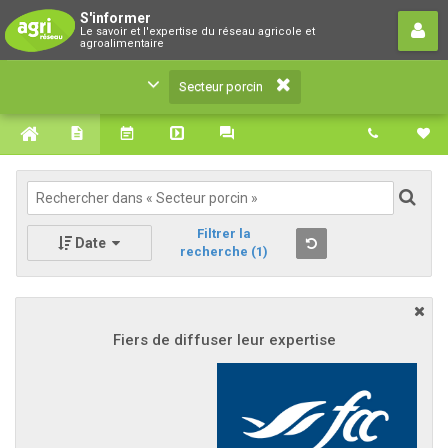
Secteur porcin
S'informer
Le savoir et l'expertise du réseau agricole et
Le savoir et l'expertise du réseau agricole et
agroalimentaire
agroalimentaire
Secteur porcin
Filtrer la
Date
recherche
(1)
Fiers de diffuser leur expertise