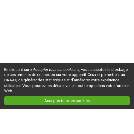
En cliquant sur
« Accepter tous les cookies »
, vous acceptez le stockage
de ces témoins de connexion sur votre appareil. Ceux-ci permettent au
CRAAQ
de générer des statistiques et d'améliorer votre expérience
utilisateur. Vous pourrez les désactiver en tout temps dans votre fureteur
Web.
Accepter tous les cookies
Ceci est la version du site en
développement
. Pour la version en
production
, visitez ce
lien
.