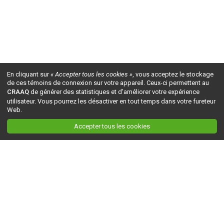
En cliquant sur
« Accepter tous les cookies »
, vous acceptez le stockage
de ces témoins de connexion sur votre appareil. Ceux-ci permettent au
CRAAQ
de générer des statistiques et d'améliorer votre expérience
utilisateur. Vous pourrez les désactiver en tout temps dans votre fureteur
Web.
Accepter tous les cookies
Ceci est la version du site en
développement
. Pour la version en
production
, visitez ce
lien
.