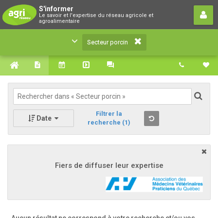
Secteur porcin
S'informer
Le savoir et l'expertise du réseau agricole et
Le savoir et l'expertise du réseau agricole et
agroalimentaire
agroalimentaire
Secteur porcin
Filtrer la
Date
recherche
(1)
Fiers de diffuser leur expertise