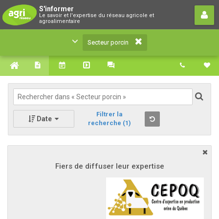
Secteur porcin
S'informer
Le savoir et l'expertise du réseau agricole et
Le savoir et l'expertise du réseau agricole et
agroalimentaire
agroalimentaire
Secteur porcin
Filtrer la
Date
recherche
(1)
Fiers de diffuser leur expertise