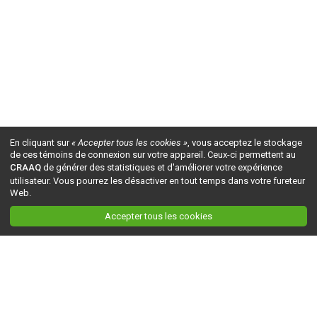
En cliquant sur
« Accepter tous les cookies »
, vous acceptez le stockage
de ces témoins de connexion sur votre appareil. Ceux-ci permettent au
CRAAQ
de générer des statistiques et d'améliorer votre expérience
utilisateur. Vous pourrez les désactiver en tout temps dans votre fureteur
Web.
Accepter tous les cookies
Ceci est la version du site en
développement
. Pour la version en
production
, visitez ce
lien
.