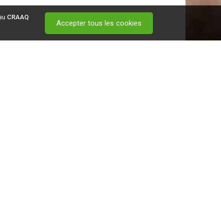
 au
CRAAQ
Accepter tous les cookies
 visitez ce
lien
.