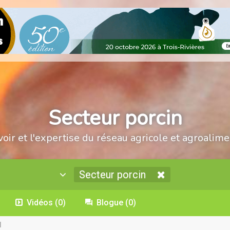
Secteur porcin
voir et l'expertise du réseau agricole et agroalime
Secteur porcin
Vidéos
(0)
Blogue
(0)
d