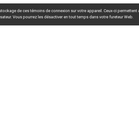
 stockage de ces témoins de connexion sur votre appareil. Ceux-ci permettent
lisateur. Vous pourrez les désactiver en tout temps dans votre fureteur Web.
rsion du site en
développement
. Pour la version en
production
,