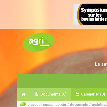
Le sa
Documents
(0)
Calendrier
(0)
/
accueil secteur porcin
/
documents
/
undefine