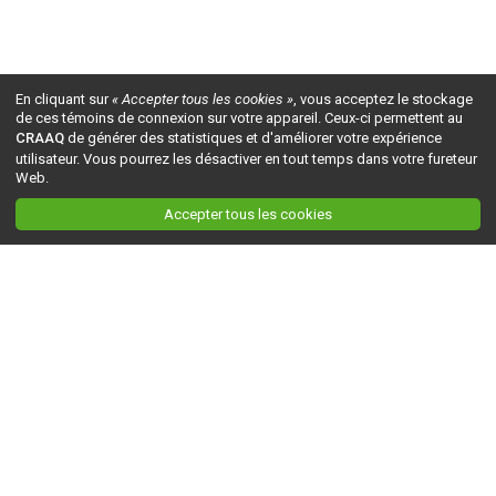
En cliquant sur
« Accepter tous les cookies »
, vous acceptez le stockage
de ces témoins de connexion sur votre appareil. Ceux-ci permettent au
CRAAQ
de générer des statistiques et d'améliorer votre expérience
utilisateur. Vous pourrez les désactiver en tout temps dans votre fureteur
Web.
Accepter tous les cookies
Ceci est la version du site en
développement
. Pour la version en
production
, visitez ce
lien
.