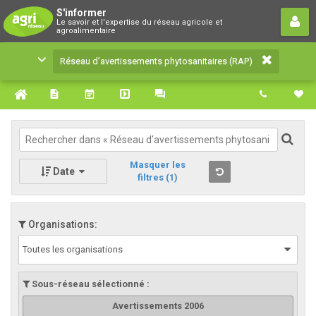
Réseau d’avertissements
S'informer
Le savoir et l'expertise du réseau agricole et
phytosanitaires (RAP)
agroalimentaire
Le savoir et l'expertise du réseau agricole et
Réseau d’avertissements phytosanitaires (RAP)
agroalimentaire
Masquer les
Date
filtres
(1)
Organisations:
Toutes les organisations
Sous-réseau sélectionné :
Avertissements 2006