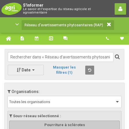
Réseau d’avertissements
S'informer
Le savoir et l'expertise du réseau agricole et
phytosanitaires (RAP)
agroalimentaire
Le savoir et l'expertise du réseau agricole et
Réseau d’avertissements phytosanitaires (RAP)
agroalimentaire
Masquer les
Date
filtres
(1)
Organisations:
Toutes les organisations
Sous-réseau sélectionné :
Pourriture à sclérotes