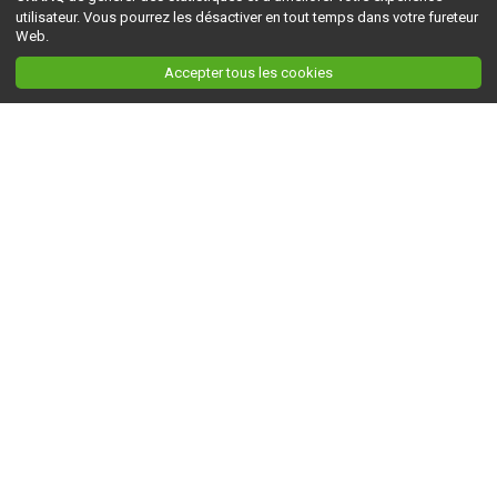
utilisateur. Vous pourrez les désactiver en tout temps dans votre fureteur
Web.
Accepter tous les cookies
Ceci est la version du site en
développement
. Pour la version en
production
, visitez ce
lien
.
AGRI-RÉSEAU
À propos d'Agri-Réseau
S'INFORMER