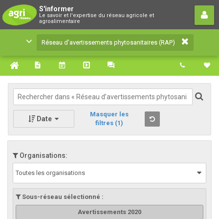
Réseau d’avertissements
S'informer
Le savoir et l'expertise du réseau agricole et
phytosanitaires (RAP)
agroalimentaire
Le savoir et l'expertise du réseau agricole et
Réseau d’avertissements phytosanitaires (RAP)
agroalimentaire
Masquer les
Date
filtres
(1)
Organisations:
Toutes les organisations
Sous-réseau sélectionné :
Avertissements 2020