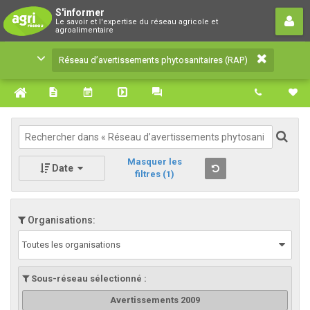
Réseau d’avertissements
S'informer
Le savoir et l'expertise du réseau agricole et
phytosanitaires (RAP)
agroalimentaire
Le savoir et l'expertise du réseau agricole et
Réseau d’avertissements phytosanitaires (RAP)
agroalimentaire
Masquer les
Date
filtres
(1)
Organisations:
Toutes les organisations
Sous-réseau sélectionné :
Avertissements 2009