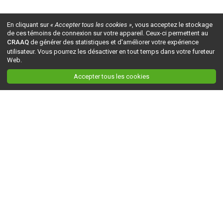
En cliquant sur
« Accepter tous les cookies »
, vous acceptez le stockage
de ces témoins de connexion sur votre appareil. Ceux-ci permettent au
CRAAQ
de générer des statistiques et d'améliorer votre expérience
utilisateur. Vous pourrez les désactiver en tout temps dans votre fureteur
Web.
Accepter tous les cookies
Ceci est la version du site en
développement
. Pour la version en
production
, visitez ce
lien
.