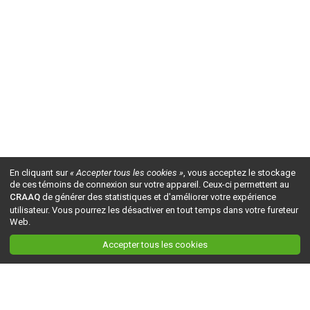
En cliquant sur
« Accepter tous les cookies »
, vous acceptez le stockage
de ces témoins de connexion sur votre appareil. Ceux-ci permettent au
CRAAQ
de générer des statistiques et d'améliorer votre expérience
utilisateur. Vous pourrez les désactiver en tout temps dans votre fureteur
Web.
Accepter tous les cookies
Ceci est la version du site en
développement
. Pour la version en
production
, visitez ce
lien
.