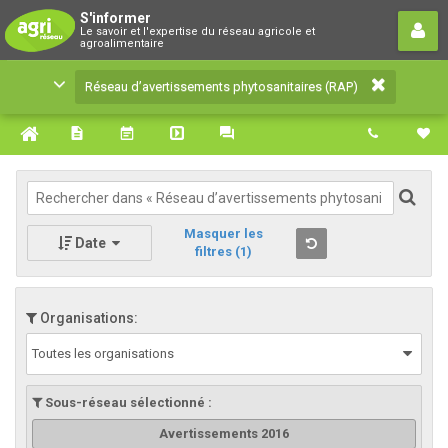
Réseau d’avertissements
S'informer
Le savoir et l'expertise du réseau agricole et
phytosanitaires (RAP)
agroalimentaire
Le savoir et l'expertise du réseau agricole et
Réseau d’avertissements phytosanitaires (RAP)
agroalimentaire
Masquer les
Date
filtres
(1)
Organisations:
Toutes les organisations
Sous-réseau sélectionné :
Avertissements 2016