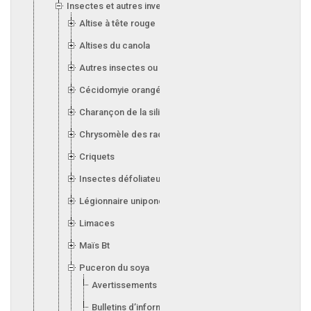
Insectes et autres invertébrés
Altise à tête rouge
Altises du canola
Autres insectes ou invertébrés
Cécidomyie orangée du blé
Charançon de la silique (canola)
Chrysomèle des racines du maïs
Criquets
Insectes défoliateurs (soya)
Légionnaire uniponctuée
Limaces
Maïs Bt
Puceron du soya
Avertissements
Bulletins d’information