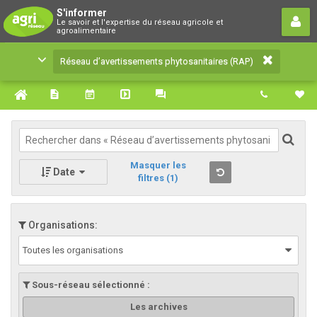
Réseau d’avertissements
S'informer
Le savoir et l'expertise du réseau agricole et
phytosanitaires (RAP)
agroalimentaire
Le savoir et l'expertise du réseau agricole et
Réseau d’avertissements phytosanitaires (RAP)
agroalimentaire
Masquer les
Date
filtres
(1)
Organisations:
Toutes les organisations
Sous-réseau sélectionné :
Les archives