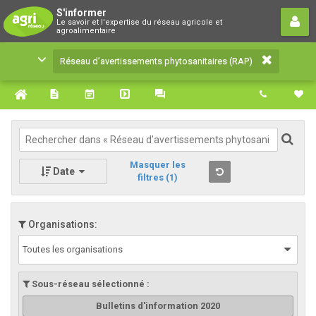
Réseau d’avertissements
S'informer
Le savoir et l'expertise du réseau agricole et
phytosanitaires (RAP)
agroalimentaire
Le savoir et l'expertise du réseau agricole et
Réseau d’avertissements phytosanitaires (RAP)
agroalimentaire
Masquer les
Date
filtres
(1)
Organisations:
Toutes les organisations
Sous-réseau sélectionné :
Bulletins d'information 2020