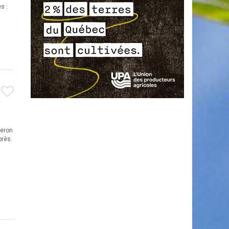
s :
ceron
près.