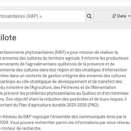
Date
ilote
rtissements phytosanitaires (RAP) a pour mission de réaliser la
s ennemis des cultures du territoire agricole. Il informe les producteurs
ntervenants de l’agroalimentaire québécois de la présence et de
 ennemis des cultures dans leur région et des stratégies d’intervention
priées dans un contexte de gestion intégrée des ennemis des cultures
participe au rôle stratégique de développement et de transfert des
u ministère de l'Agriculture, des Pêcheries et de l'Alimentation
e prévenir les problèmes phytosanitaires au Québec et d’en minimiser
s. Son objectif étant la réduction des pesticides et de leurs risques, il
mportant du Plan d’agriculture durable 2020-2030 (PAD).
ri-Réseau du RAP regroupe l’ensemble des communiqués émis par le
2004. Vous pouvez rechercher parmi ces informations par sous-réseau
 le moteur de recherche.