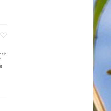
ns la
s,
MÉ