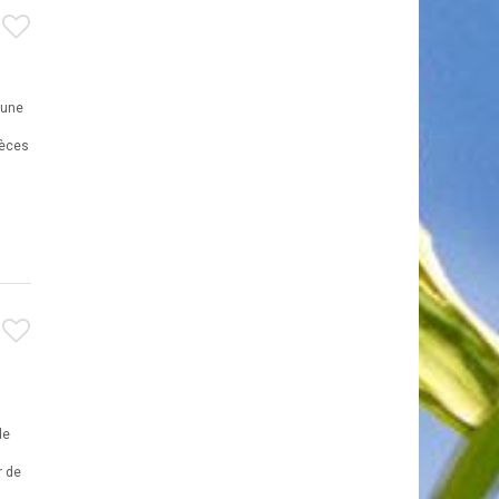
n
 une
pèces
de
r de