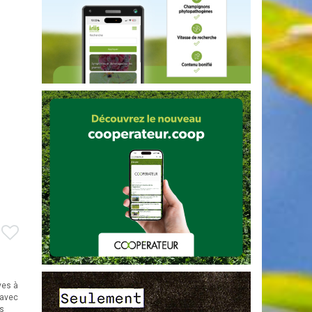
ves à
 avec
rs