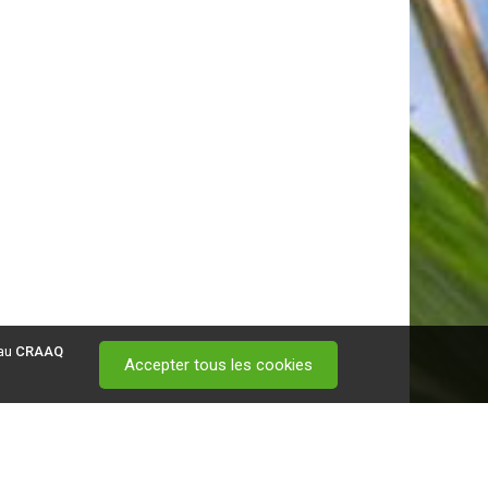
 au
CRAAQ
Accepter tous les cookies
 visitez ce
lien
.