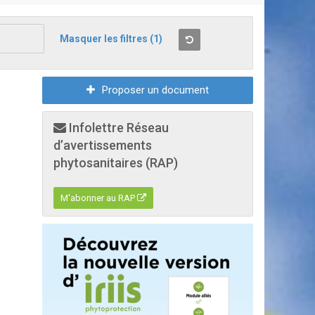
Masquer les filtres
(1)
Proposer un document
Infolettre Réseau
d’avertissements
phytosanitaires (RAP)
M'abonner au RAP