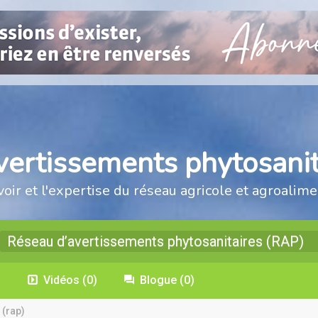
vertissements phytosanit
voir et l'expertise du réseau agricole et agroalime
Réseau d’avertissements phytosanitaires (RAP)
)
Vidéos
(0)
Blogue
(0)
 (rap)