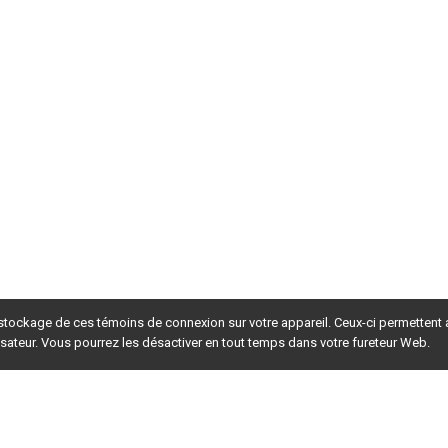
 stockage de ces témoins de connexion sur votre appareil. Ceux-ci permettent
lisateur. Vous pourrez les désactiver en tout temps dans votre fureteur Web.
rsion du site en
développement
. Pour la version en
production
,