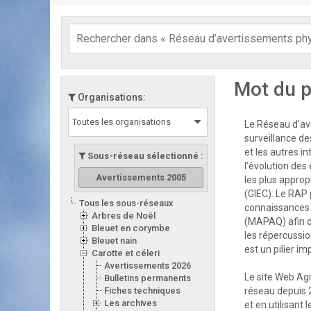
Mot du p
Organisations:
Toutes les organisations
Le Réseau d’ave
surveillance de
et les autres i
Sous-réseau sélectionné :
l’évolution des
Avertissements 2005
les plus appro
(GIEC). Le RAP 
Tous les sous-réseaux
connaissances d
Arbres de Noël
(MAPAQ) afin d
Bleuet en corymbe
les répercussion
Bleuet nain
est un pilier i
Carotte et céleri
Avertissements 2026
Le site Web Ag
Bulletins permanents
Fiches techniques
réseau depuis 
Les archives
et en utilisant