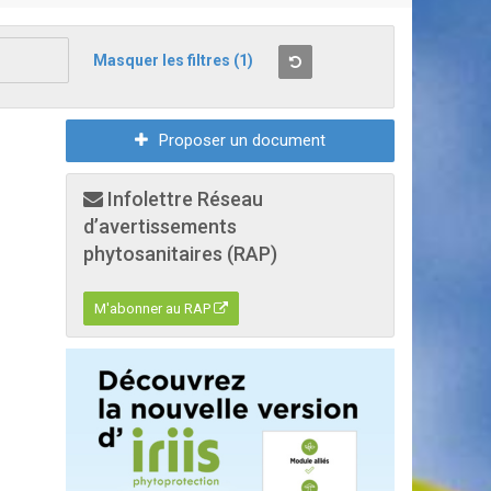
Masquer les filtres
(1)
Proposer un document
Infolettre Réseau
d’avertissements
phytosanitaires (RAP)
M'abonner au RAP