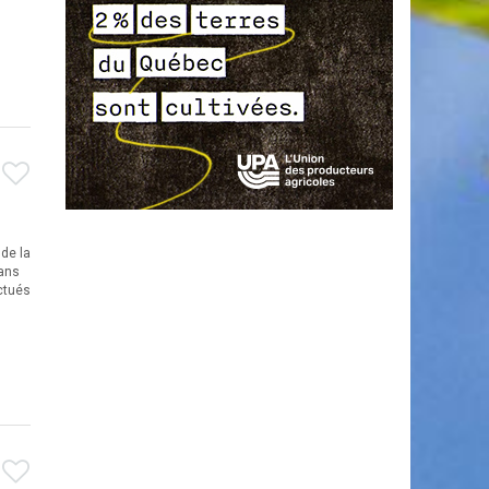
 de la
dans
ectués