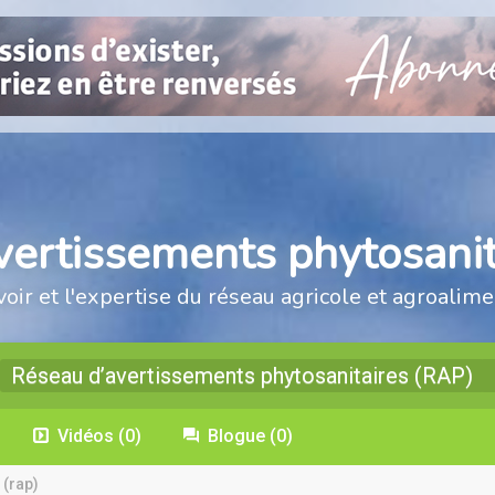
vertissements phytosanit
voir et l'expertise du réseau agricole et agroalime
Réseau d’avertissements phytosanitaires (RAP)
Vidéos
(0)
Blogue
(0)
 (rap)