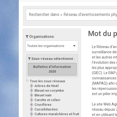
Mot du p
Organisations:
Toutes les organisations
Le Réseau d’ave
surveillance de
et les autres i
Sous-réseau sélectionné :
l’évolution des
Bulletins d'information
les plus appro
2020
(GIEC). Le RAP 
connaissances d
Tous les sous-réseaux
(MAPAQ) afin d
Arbres de Noël
les répercussion
Bleuet en corymbe
est un pilier i
Bleuet nain
Carotte et céleri
Le site Web Ag
Crucifères
Cucurbitacées
réseau depuis 
Cultures maraîchères et fruitières en serre
et en utilisant