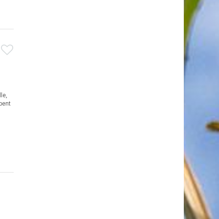
le,
pent