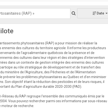
Date
ilote
rtissements phytosanitaires (RAP) a pour mission de réaliser la
s ennemis des cultures du territoire agricole. Il informe les producteurs
ntervenants de l’agroalimentaire québécois de la présence et de
 ennemis des cultures dans leur région et des stratégies d’intervention
priées dans un contexte de gestion intégrée des ennemis des cultures
participe au rôle stratégique de développement et de transfert des
u ministère de l'Agriculture, des Pêcheries et de l'Alimentation
e prévenir les problèmes phytosanitaires au Québec et d’en minimiser
s. Son objectif étant la réduction des pesticides et de leurs risques, il
mportant du Plan d’agriculture durable 2020-2030 (PAD).
ri-Réseau du RAP regroupe l’ensemble des communiqués émis par le
2004. Vous pouvez rechercher parmi ces informations par sous-réseau
 le moteur de recherche.