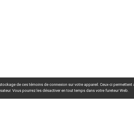
 stockage de ces témoins de connexion sur votre appareil. Ceux-ci permettent
lisateur. Vous pourrez les désactiver en tout temps dans votre fureteur Web.
rsion du site en
développement
. Pour la version en
production
,