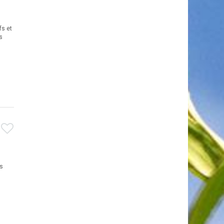
fs et
s
es