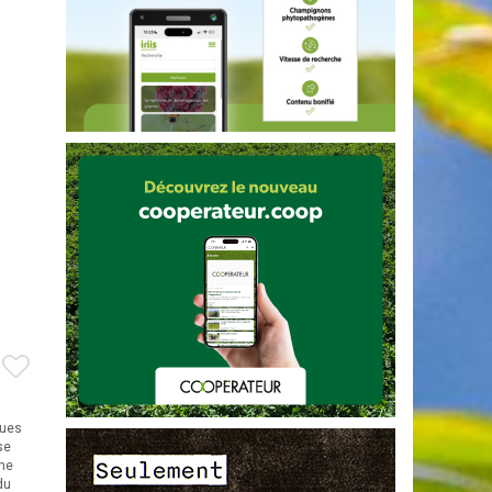
ques
se
che
du