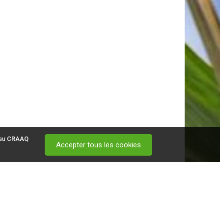
 au
CRAAQ
Accepter tous les cookies
 visitez ce
lien
.