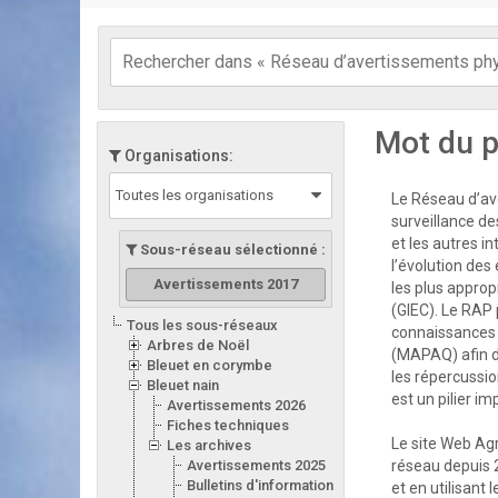
Mot du p
Organisations:
Toutes les organisations
Le Réseau d’ave
surveillance de
et les autres i
Sous-réseau sélectionné :
l’évolution des
Avertissements 2017
les plus appro
(GIEC). Le RAP 
Tous les sous-réseaux
connaissances d
Arbres de Noël
(MAPAQ) afin d
Bleuet en corymbe
les répercussion
Bleuet nain
est un pilier i
Avertissements 2026
Fiches techniques
Le site Web Ag
Les archives
Avertissements 2025
réseau depuis 
Bulletins d'information 2025
et en utilisant