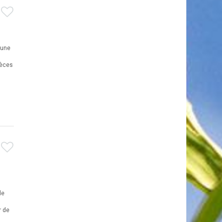
n
 une
pèces
de
r de