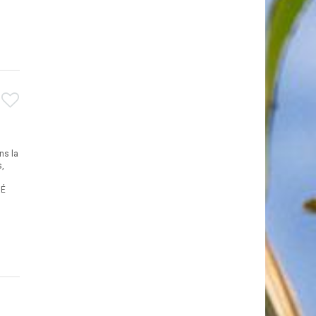
ns la
s,
MÉ