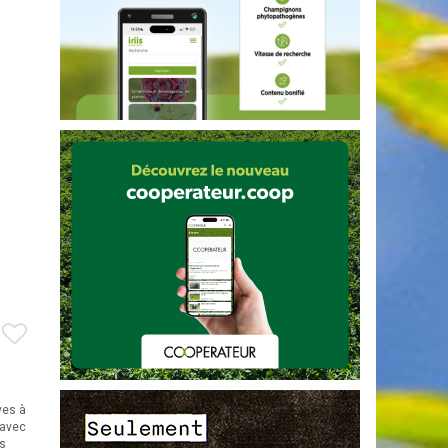
ves à
 avec
rs