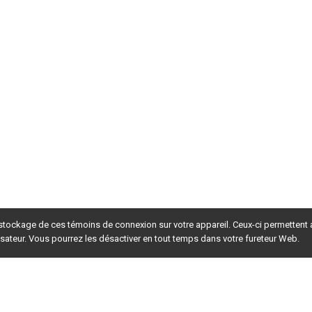
 stockage de ces témoins de connexion sur votre appareil. Ceux-ci permettent
lisateur. Vous pourrez les désactiver en tout temps dans votre fureteur Web.
rsion du site en
développement
. Pour la version en
production
,