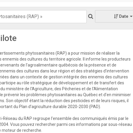
Date
ilote
rtissements phytosanitaires (RAP) a pour mission de réaliser la
s ennemis des cultures du territoire agricole. Il informe les producteurs
ntervenants de l’agroalimentaire québécois de la présence et de
 ennemis des cultures dans leur région et des stratégies d’intervention
priées dans un contexte de gestion intégrée des ennemis des cultures
participe au rôle stratégique de développement et de transfert des
u ministère de l'Agriculture, des Pêcheries et de l'Alimentation
e prévenir les problèmes phytosanitaires au Québec et d’en minimiser
s. Son objectif étant la réduction des pesticides et de leurs risques, il
mportant du Plan d’agriculture durable 2020-2030 (PAD).
ri-Réseau du RAP regroupe l’ensemble des communiqués émis par le
2004. Vous pouvez rechercher parmi ces informations par sous-réseau
 le moteur de recherche.