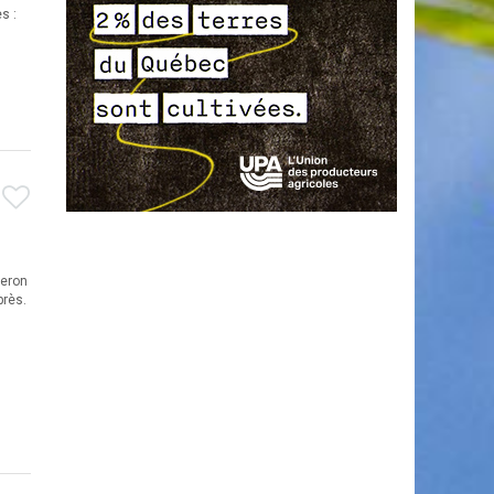
s :
ceron
près.