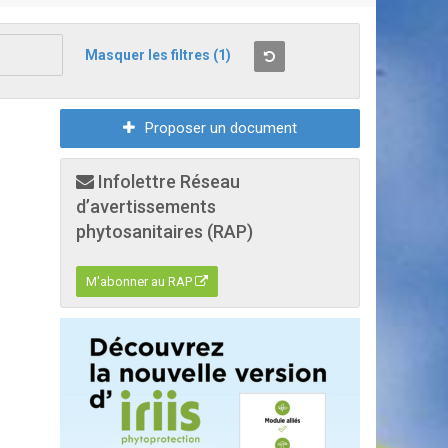
Masquer les filtres
(1)
Proposer un document
Infolettre Réseau
d’avertissements
phytosanitaires (RAP)
M'abonner au RAP