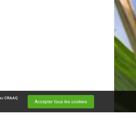
 au
CRAAQ
Accepter tous les cookies
 visitez ce
lien
.