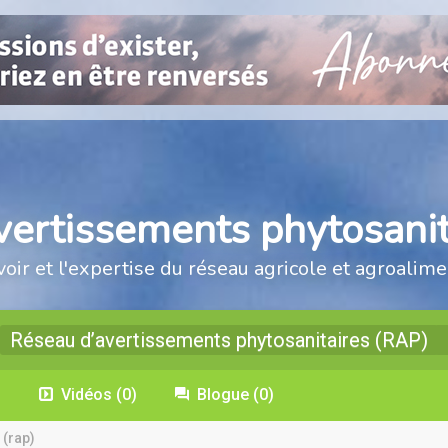
vertissements phytosanit
voir et l'expertise du réseau agricole et agroalime
Réseau d’avertissements phytosanitaires (RAP)
)
Vidéos
(0)
Blogue
(0)
 (rap)