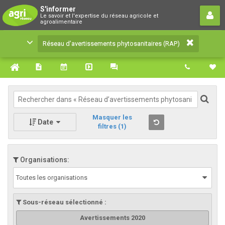
Réseau d’avertissements
S'informer
Le savoir et l'expertise du réseau agricole et
phytosanitaires (RAP)
agroalimentaire
Le savoir et l'expertise du réseau agricole et
Réseau d’avertissements phytosanitaires (RAP)
agroalimentaire
Masquer les
Date
filtres
(1)
Organisations:
Toutes les organisations
Sous-réseau sélectionné :
Avertissements 2020