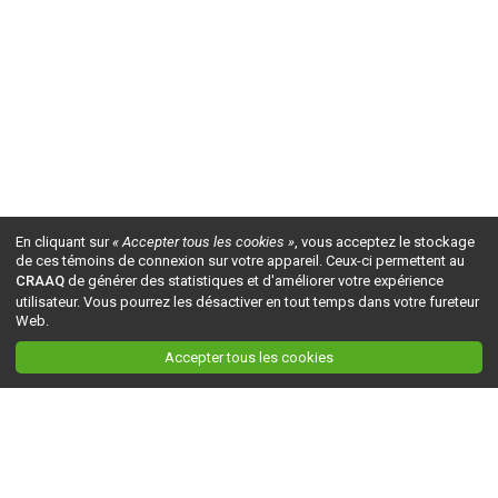
En cliquant sur
« Accepter tous les cookies »
, vous acceptez le stockage
de ces témoins de connexion sur votre appareil. Ceux-ci permettent au
CRAAQ
de générer des statistiques et d'améliorer votre expérience
utilisateur. Vous pourrez les désactiver en tout temps dans votre fureteur
Web.
Accepter tous les cookies
Ceci est la version du site en
développement
. Pour la version en
production
, visitez ce
lien
.