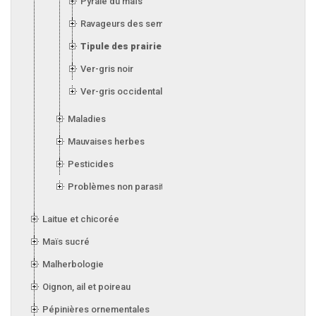
Pyrale du maïs
Ravageurs des semis
Tipule des prairies
Ver-gris noir
Ver-gris occidental des haricots
Maladies
Mauvaises herbes
Pesticides
Problèmes non parasitaires
Laitue et chicorée
Maïs sucré
Malherbologie
Oignon, ail et poireau
Pépinières ornementales