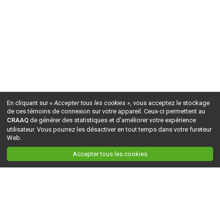
En cliquant sur
« Accepter tous les cookies »
, vous acceptez le stockage
de ces témoins de connexion sur votre appareil. Ceux-ci permettent au
CRAAQ
de générer des statistiques et d'améliorer votre expérience
utilisateur. Vous pourrez les désactiver en tout temps dans votre fureteur
Web.
Accepter tous les cookies
Ceci est la version du site en
développement
. Pour la version en
production
, visitez ce
lien
.