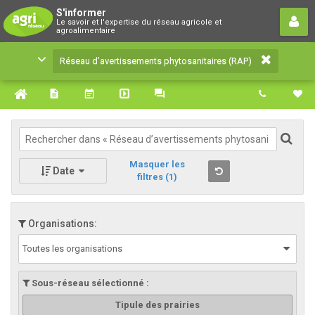
Réseau d’avertissements
S'informer
Le savoir et l'expertise du réseau agricole et
phytosanitaires (RAP)
agroalimentaire
Le savoir et l'expertise du réseau agricole et
Réseau d’avertissements phytosanitaires (RAP)
agroalimentaire
Masquer les
Date
filtres
(1)
Organisations:
Toutes les organisations
Sous-réseau sélectionné :
Tipule des prairies