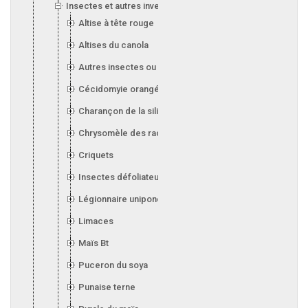
Insectes et autres invertébrés
Altise à tête rouge
Altises du canola
Autres insectes ou invertébrés
Cécidomyie orangée du blé
Charançon de la silique (canola)
Chrysomèle des racines du maïs
Criquets
Insectes défoliateurs (soya)
Légionnaire uniponctuée
Limaces
Maïs Bt
Puceron du soya
Punaise terne