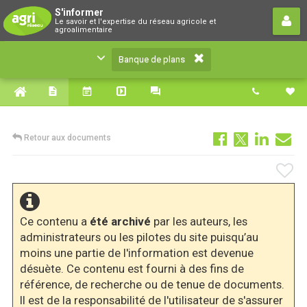
Banque de plans
S'informer
Le savoir et l'expertise du réseau agricole et
Le savoir et l'expertise du réseau agricole et
agroalimentaire
agroalimentaire
Banque de plans
Retour aux documents
Ce contenu a
été archivé
par les auteurs, les
administrateurs ou les pilotes du site puisqu’au
moins une partie de l'information est devenue
désuète. Ce contenu est fourni à des fins de
référence, de recherche ou de tenue de documents.
Il est de la responsabilité de l'utilisateur de s'assurer