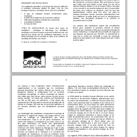
tôle d'aluminium ou d'acier matricée. Elles sont fixées au moyeu
RENDEMENT DES VENTILATEURS
avec  l'angle  voulu  pour  obtenir  un  pas  donné.  (Le  pas  est  la
distance  théorique  déplacé  du  jet  air  lorsque  l'hélice  à  accompli
Les  ventilateurs  permettent  un  échange  d'air  dans  les  bâtiments
un tour complet, à une pression statique de zéro.) On peut utilise
à   ventIlation   mécanique   abritant   du   bétail.   Voici   les   cinq
des  pales,  plus  coûteuse,  en  aluminium  coulé  qui  sont  plus
principaux facteurs à considérer lors du choix d'un ventilateur
aérodynamiques,   comme   celles   d'un   avion.   Les   pales   en
•
le    type    de    ventilateur    (moteur,    entraînement,    pales,
plastique  (innovation  récente  convenant  particulièrement  bien
enveloppe)
aux  ventilateurs  de  petite  taille)  ont  aussi  un  aérodynamisme
•
le débit d'air (compte tenu de la pression statique)
amélioré,    une    plus.grande    résistance    à    la    corrosion    et
•
l'efficacité énergétique combinée des composants
accumulent moins la saleté.
•
la durabilité et l'entretien
•
le niveau de bruit
Les 
doivent   être   complètement
moteurs   des   ventilateurs   
fermés   (pour   empêcher   la   poussière   d'entrer)   et   doivent
TYPES    DE    VENTILATEURS    On    trouve    deux    types    de
comporter des roulements scellés pour une période prolongée de
ventilateurs   :   centrifuges   et   hélico'idaux.   Les   ventilateurs
service ininterrompu. Un dispositif anti-surchauffe est exigé pour
centrifuges sont moins bruyants et peuvent fonctionner avec une
que  l'appareil  soit  approuvé  par  l'ACNOR.  Ce  dispositif  fait  en
pression  plus  élevée  que  les  ventilateurs  hélicoïdaux.  On  les
sorte  que  le  moteur  qui  surchauffe  à  cause  de  roulements
utilise  davantage  pour  le  séchage  du  grain  et  les  systèmes  de
grippés, de pales givrées ou de volets bloqués par le gel, s'arrête
chauffage domestique à air chaud.
avant de griller:
En géneral, on préfère les ventilateurs hélicoïdaux
Le Service de plans canadiens prépare des plans et des feuillets indiquant comment construire des
bâtiments agricoles, des bâtiments d'élevage, des entrepôts et des insallations modernes pour l'agriculture
canadienne.
On peut obtenir un exemplaire de ce feuillet en s'adressant à l'ingénieur des services provinciaux de
vul
g
arisation de la ré
g
ion ou à un conseiller a
g
ricole.
-2-
Les  moteurs  à  haut  rendement  valent  l'investîssemen
t
A
g
ricultural  Machinery  Institute  (PAMI)  de  Lethbrid
g
e  en
supplémentaire   si   on   considère   que   les   ventilateurs
Alberta,  T1K  1L6.  Nous  recommandons  fortement  le  choix
peuvent  fonctionner  des  milliers  d'heures  par  année.  Les
d'un ventilateur d'après les résultats de tests effectués par
populaires   moteurs   à   condensateur   ont   un   excellent
le PAMI ou la AMCA.
rendement  énergétique  et  offrent  l'avantage  de  pouvoir
être câblés pour une vitesse, deux vitesses ou plus ou une
Le PAMI publie les résultats d'essais effectués à une variété
vitesse  variable.  On  trouve  des  moteurs  qui  fonctionnent
de  vitesses  et  de  pressions  statiques,  généralement  sans
sur  120  ou  240  volts.  De  préférence,  il  faut  utiliser  des
les volets anti-refoulement. Le PAMI fait état des effets des
connexions de 240 volts dans la mesure du possible afin de
volets, mais seulement pour les modèles à une vitesse et à
réduire les charges 120 volts qui ne sont pas équilibrées et
entraînement  direct,  ou  ceux  munis  de  volets  permanents
les   tensions   parasites   que   ces   déséquilibres   peuvent
intégrés.  Les  tableaux  1  et  2  présentent  les  performances
causer.
typiques tirées de rapports du PAMI pour deux modèles de
ventilateurs du même fabricant. On constate qu'en portant
la  pression  statique  de  0  à  62  Pa  (de  0  à  1/4  po  d'eau),
Les 
comprennent le grillage de
enveloppes des ventilateurs 
lorsque  le  ventilateur  fonctionne  à  vitesse  unique  et  en
protection, le support du moteur, une plaque d'accès, une
mode  d'entraînement  direct,  les  écoulements  d'air  ont  di-
bride    de    montage    et    habituellement    des    volets
minué à 62 % et 78 % par rapport aux valeurs affichées à
anti-refoulement.  Dans  le  cas  de  petits  ventilateurs,  les
une   pression   statique   de   0.   Étant   donné   que   les
volets sont intégrés à l'enveloppe ou au carter; dans le cas
ventilateurs  ne  fonctionnent  à  peu  près  jamais  à  une
des   gros   ventilateurs,   les   volets   sont   généralement
pression  statique  nulle,  il  est  plus  réaliste  de  faire  les
indépendants,  posés  à  l'extérieur.  Les  volets  montés  à
compara  isons  et  d'établir  son  choix  d'après  les  valeurs
l'intérieur sont moins exposés au blocage par le gel et plus
standard  correspondant  à  une  pression  statique  de  25  Pa
accessibles   pour   le   nettoyage.   Parmi   les   innovations
(0,1 po d'eau).
récentes  au  chapitre  de  la  résistance  à  la  corrosion  des
enveloppes  de  ventilateurs,  on  note  les  peintures  émail
Les rapports PAMI indiquent aussi 
Cette
l'efficacité globate. 
supérieures sur acier galvanisé ("satincoat"), un plus grand
efficacité  globate  (énergie  produite/énergie  consommée)