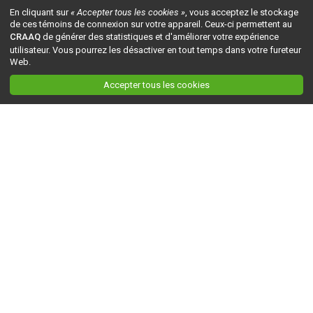
En cliquant sur
« Accepter tous les cookies »
, vous acceptez le stockage
de ces témoins de connexion sur votre appareil. Ceux-ci permettent au
CRAAQ
de générer des statistiques et d'améliorer votre expérience
utilisateur. Vous pourrez les désactiver en tout temps dans votre fureteur
Web.
Accepter tous les cookies
Ceci est la version du site en
développement
. Pour la version en
production
, visitez ce
lien
.
AGRI-RÉSEAU