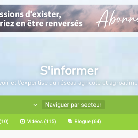
S'informer
voir et l'expertise du réseau agricole et agroalime
Naviguer par secteur
(10)
Vidéos
(115)
Blogue
(64)