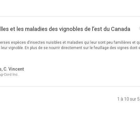
elles et les maladies des vignobles de l’est du Canada
erses espèces d’insectes nuisibles et maladies qui leur sont peu familières et q
ur vignoble. En plus de se nourrir directement sur le feuillage des vignes dont e
s, C. Vincent
Ag-Cord Inc.
1 à 10 sur 