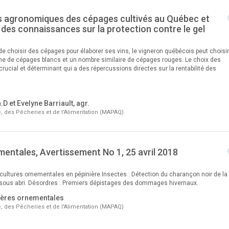
s agronomiques des cépages cultivés au Québec et
 des connaissances sur la protection contre le gel
de choisir des cépages pour élaborer ses vins, le vigneron québécois peut choisi
ine de cépages blancs et un nombre similaire de cépages rouges. Le choix des
rucial et déterminant qui a des répercussions directes sur la rentabilité des
D et Evelyne Barriault, agr.
re, des Pêcheries et de l'Alimentation (MAPAQ)
mentales, Avertissement No 1, 25 avril 2018
s cultures ornementales en pépinière Insectes : Détection du charançon noir de la
 sous abri. Désordres : Premiers dépistages des dommages hivernaux.
ières ornementales
re, des Pêcheries et de l'Alimentation (MAPAQ)