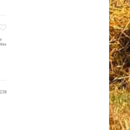
ui
lles
5238