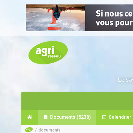
Le sa
Documents
(5238)
Calendrier
/
documents