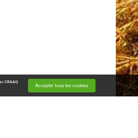
 au
CRAAQ
Accepter tous les cookies
 visitez ce
lien
.