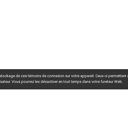
 stockage de ces témoins de connexion sur votre appareil. Ceux-ci permettent
lisateur. Vous pourrez les désactiver en tout temps dans votre fureteur Web.
rsion du site en
développement
. Pour la version en
production
,