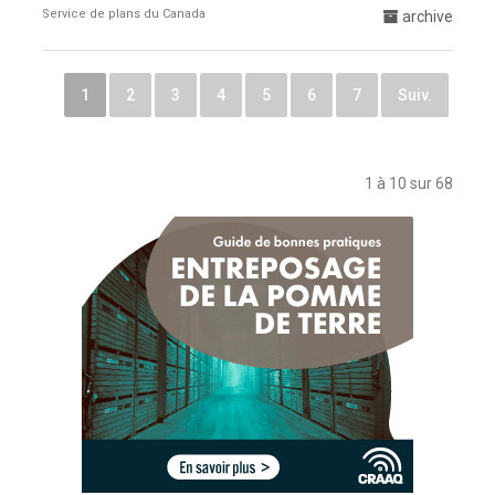
Service de plans du Canada
archive
1
2
3
4
5
6
7
Suiv.
1 à 10 sur 68