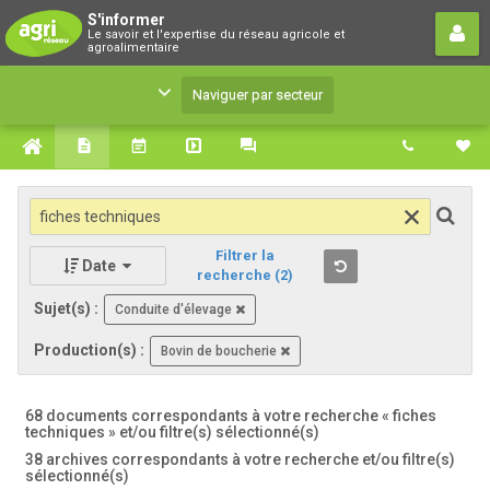
S'informer
S'informer
Le savoir et l'expertise du réseau agricole et
Le savoir et l'expertise du réseau agricole et
agroalimentaire
agroalimentaire
Naviguer par secteur
Filtrer la
Date
recherche
(2)
Sujet(s) :
Conduite d'élevage
Production(s) :
Bovin de boucherie
68 documents correspondants à votre recherche
« fiches
techniques »
et/ou filtre(s) sélectionné(s)
38 archives correspondants à votre recherche et/ou filtre(s)
sélectionné(s)