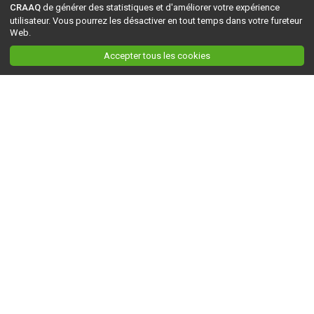
CRAAQ
de générer des statistiques et d'améliorer votre expérience
utilisateur. Vous pourrez les désactiver en tout temps dans votre fureteur
Web.
Accepter tous les cookies
Ceci est la version du site en
développement
. Pour la version en
production
, visitez ce
lien
.
AGRI-RÉSEAU
À propos d'Agri-Réseau